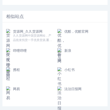
相似站点
货源网_久久货源网
优酷，优酷官网
久久货源网中国货源网站，产
品批发找货一手优质货源,覆盖
海量厂家网店一手批发代发,微
商货源,网店货源找货拿货找产
哔哩哔哩
新浪
品上货源网!jiujiuhuoyuan.com
携程
小红书
网易
法治日报网