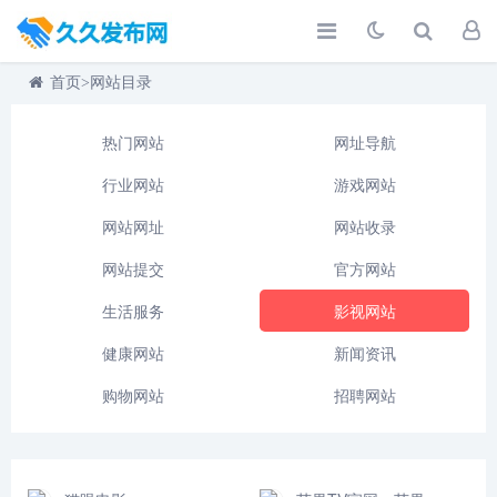
首页
>
网站目录
热门网站
网址导航
行业网站
游戏网站
网站网址
网站收录
网站提交
官方网站
生活服务
影视网站
健康网站
新闻资讯
购物网站
招聘网站